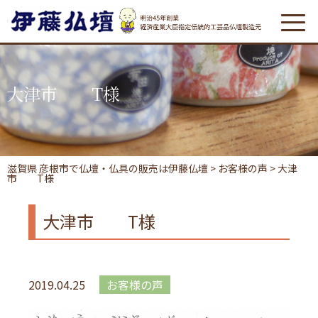
大津市 T様
滋賀県 彦根市で仏壇・仏具の販売は伊藤仏壇
>
お客様の声
>
大津
市 T様
大津市 T様
2019.04.25
お客様の声