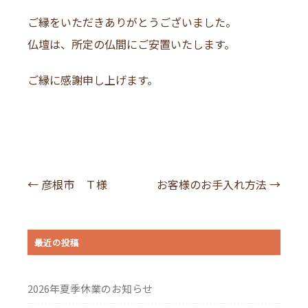
ご縁をいただきありがとうございました。
仏壇は、所定の仏間にご安置いたします。
ご縁に感謝申し上げます。
投
←
彦根市 Ｔ様
お客様のお手入れ方法
→
稿
ナ
最近の投稿
ビ
ゲ
2026年夏季休業のお知らせ
ー