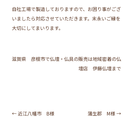
自社工場で製造しておりますので、お困り事がござ
いましたら対応させていただきます。末永いご縁を
大切にしてまいります。
滋賀県 彦根市で仏壇・仏具の販売は地域密着の仏
壇店 伊藤仏壇まで
投
←
近江八幡市 B様
蒲生郡 M様
→
稿
ナ